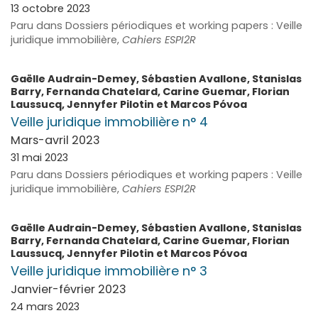
13 octobre 2023
Paru dans Dossiers périodiques et working papers : Veille
juridique immobilière,
Cahiers ESPI2R
Gaëlle
Audrain-Demey
,
Sébastien
Avallone
,
Stanislas
Barry
,
Fernanda
Chatelard
,
Carine
Guemar
,
Florian
Laussucq
,
Jennyfer
Pilotin
et
Marcos
Póvoa
Veille juridique immobilière n° 4
Mars-avril 2023
31 mai 2023
Paru dans Dossiers périodiques et working papers : Veille
juridique immobilière,
Cahiers ESPI2R
Gaëlle
Audrain-Demey
,
Sébastien
Avallone
,
Stanislas
Barry
,
Fernanda
Chatelard
,
Carine
Guemar
,
Florian
Laussucq
,
Jennyfer
Pilotin
et
Marcos
Póvoa
Veille juridique immobilière n° 3
Janvier-février 2023
24 mars 2023