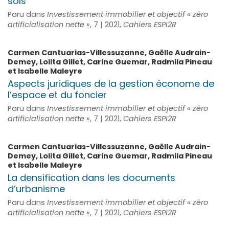
sols
Paru dans
Investissement immobilier et objectif « zéro
artificialisation nette »
, 7 | 2021,
Cahiers ESPI2R
Carmen
Cantuarias-Villessuzanne
,
Gaëlle
Audrain-
Demey
,
Lolita
Gillet
,
Carine
Guemar
,
Radmila
Pineau
et
Isabelle
Maleyre
Aspects juridiques de la gestion économe de
l’espace et du foncier
Paru dans
Investissement immobilier et objectif « zéro
artificialisation nette »
, 7 | 2021,
Cahiers ESPI2R
Carmen
Cantuarias-Villessuzanne
,
Gaëlle
Audrain-
Demey
,
Lolita
Gillet
,
Carine
Guemar
,
Radmila
Pineau
et
Isabelle
Maleyre
La densification dans les documents
d’urbanisme
Paru dans
Investissement immobilier et objectif « zéro
artificialisation nette »
, 7 | 2021,
Cahiers ESPI2R