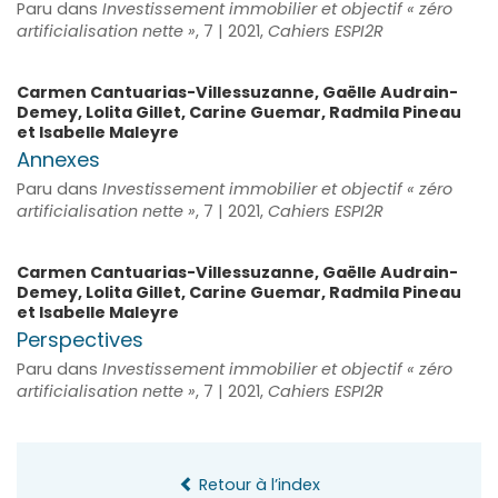
Paru dans
Investissement immobilier et objectif « zéro
artificialisation nette »
, 7 | 2021,
Cahiers ESPI2R
Carmen
Cantuarias-Villessuzanne
,
Gaëlle
Audrain-
Demey
,
Lolita
Gillet
,
Carine
Guemar
,
Radmila
Pineau
et
Isabelle
Maleyre
Annexes
Paru dans
Investissement immobilier et objectif « zéro
artificialisation nette »
, 7 | 2021,
Cahiers ESPI2R
Carmen
Cantuarias-Villessuzanne
,
Gaëlle
Audrain-
Demey
,
Lolita
Gillet
,
Carine
Guemar
,
Radmila
Pineau
et
Isabelle
Maleyre
Perspectives
Paru dans
Investissement immobilier et objectif « zéro
artificialisation nette »
, 7 | 2021,
Cahiers ESPI2R
Retour à l’index