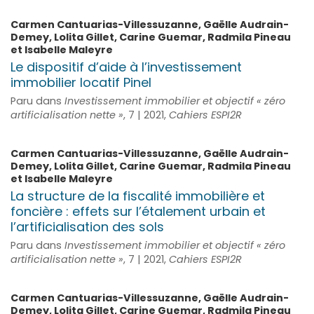
Carmen
Cantuarias-Villessuzanne
,
Gaëlle
Audrain-
Demey
,
Lolita
Gillet
,
Carine
Guemar
,
Radmila
Pineau
et
Isabelle
Maleyre
Le dispositif d’aide à l’investissement
immobilier locatif Pinel
Paru dans
Investissement immobilier et objectif « zéro
artificialisation nette »
, 7 | 2021,
Cahiers ESPI2R
Carmen
Cantuarias-Villessuzanne
,
Gaëlle
Audrain-
Demey
,
Lolita
Gillet
,
Carine
Guemar
,
Radmila
Pineau
et
Isabelle
Maleyre
La structure de la fiscalité immobilière et
foncière : effets sur l’étalement urbain et
l’artificialisation des sols
Paru dans
Investissement immobilier et objectif « zéro
artificialisation nette »
, 7 | 2021,
Cahiers ESPI2R
Carmen
Cantuarias-Villessuzanne
,
Gaëlle
Audrain-
Demey
,
Lolita
Gillet
,
Carine
Guemar
,
Radmila
Pineau