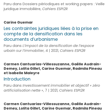
Paru dans Dossiers périodiques et working papers : Veille
juridique immobilière,
Cahiers ESPI2R
Carine
Guemar
Les contraintes juridiques liées à la prise en
compte de la densification dans les
documents d’urbanisme
Paru dans
L’impact de la densification de l’espace
urbain sur l’immobilier
, 4 | 2021,
Cahiers ESPI2R
Carmen
Cantuarias-Villessuzanne
,
Gaëlle
Audrain-
Demey
,
Lolita
Gillet
,
Carine
Guemar
,
Radmila
Pineau
et
Isabelle
Maleyre
Introduction
Paru dans
Investissement immobilier et objectif « zéro
artificialisation nette »
, 7 | 2021,
Cahiers ESPI2R
Carmen
Cantuarias-Villessuzanne
,
Gaëlle
Audrain-
Demey
,
Lolita
Gillet
,
Carine
Guemar
,
Radmila
Pineau