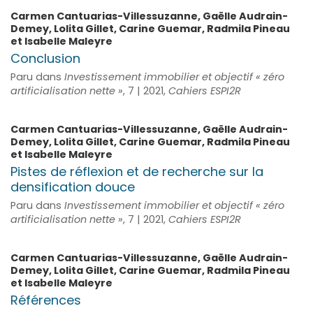
Carmen
Cantuarias-Villessuzanne
,
Gaëlle
Audrain-
Demey
,
Lolita
Gillet
,
Carine
Guemar
,
Radmila
Pineau
et
Isabelle
Maleyre
Conclusion
Paru dans
Investissement immobilier et objectif « zéro
artificialisation nette »
, 7 | 2021,
Cahiers ESPI2R
Carmen
Cantuarias-Villessuzanne
,
Gaëlle
Audrain-
Demey
,
Lolita
Gillet
,
Carine
Guemar
,
Radmila
Pineau
et
Isabelle
Maleyre
Pistes de réflexion et de recherche sur la
densification douce
Paru dans
Investissement immobilier et objectif « zéro
artificialisation nette »
, 7 | 2021,
Cahiers ESPI2R
Carmen
Cantuarias-Villessuzanne
,
Gaëlle
Audrain-
Demey
,
Lolita
Gillet
,
Carine
Guemar
,
Radmila
Pineau
et
Isabelle
Maleyre
Références