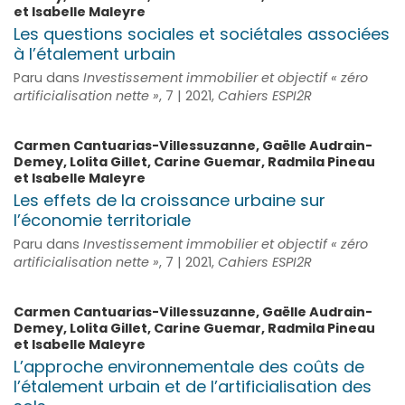
et
Isabelle
Maleyre
Les questions sociales et sociétales associées
à l’étalement urbain
Paru dans
Investissement immobilier et objectif « zéro
artificialisation nette »
, 7 | 2021,
Cahiers ESPI2R
Carmen
Cantuarias-Villessuzanne
,
Gaëlle
Audrain-
Demey
,
Lolita
Gillet
,
Carine
Guemar
,
Radmila
Pineau
et
Isabelle
Maleyre
Les effets de la croissance urbaine sur
l’économie territoriale
Paru dans
Investissement immobilier et objectif « zéro
artificialisation nette »
, 7 | 2021,
Cahiers ESPI2R
Carmen
Cantuarias-Villessuzanne
,
Gaëlle
Audrain-
Demey
,
Lolita
Gillet
,
Carine
Guemar
,
Radmila
Pineau
et
Isabelle
Maleyre
L’approche environnementale des coûts de
l’étalement urbain et de l’artificialisation des