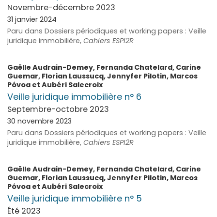
Novembre-décembre 2023
31 janvier 2024
Paru dans Dossiers périodiques et working papers : Veille
juridique immobilière,
Cahiers ESPI2R
Gaëlle
Audrain-Demey
,
Fernanda
Chatelard
,
Carine
Guemar
,
Florian
Laussucq
,
Jennyfer
Pilotin
,
Marcos
Póvoa
et
Aubéri
Salecroix
Veille juridique immobilière n° 6
Septembre-octobre 2023
30 novembre 2023
Paru dans Dossiers périodiques et working papers : Veille
juridique immobilière,
Cahiers ESPI2R
Gaëlle
Audrain-Demey
,
Fernanda
Chatelard
,
Carine
Guemar
,
Florian
Laussucq
,
Jennyfer
Pilotin
,
Marcos
Póvoa
et
Aubéri
Salecroix
Veille juridique immobilière n° 5
Été 2023