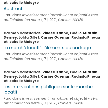
et
Isabelle
Maleyre
Abstract
Paru dans
Investissement immobilier et objectif « zéro
artificialisation nette »
, 7 | 2021,
Cahiers ESPI2R
Carmen
Cantuarias-Villessuzanne
,
Gaëlle
Audrain-
Demey
,
Lolita
Gillet
,
Carine
Guemar
,
Radmila
Pineau
et
Isabelle
Maleyre
Le marché locatif : éléments de cadrage
Paru dans
Investissement immobilier et objectif « zéro
artificialisation nette »
, 7 | 2021,
Cahiers ESPI2R
Carmen
Cantuarias-Villessuzanne
,
Gaëlle
Audrain-
Demey
,
Lolita
Gillet
,
Carine
Guemar
,
Radmila
Pineau
et
Isabelle
Maleyre
Les interventions publiques sur le marché
locatif
Paru dans
Investissement immobilier et objectif « zéro
artificialisation nette »
, 7 | 2021,
Cahiers ESPI2R