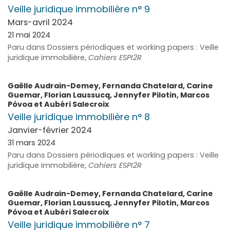
Veille juridique immobilière n° 9
Mars-avril 2024
21 mai 2024
Paru dans Dossiers périodiques et working papers : Veille
juridique immobilière,
Cahiers ESPI2R
Gaëlle
Audrain-Demey
,
Fernanda
Chatelard
,
Carine
Guemar
,
Florian
Laussucq
,
Jennyfer
Pilotin
,
Marcos
Póvoa
et
Aubéri
Salecroix
Veille juridique immobilière n° 8
Janvier-février 2024
31 mars 2024
Paru dans Dossiers périodiques et working papers : Veille
juridique immobilière,
Cahiers ESPI2R
Gaëlle
Audrain-Demey
,
Fernanda
Chatelard
,
Carine
Guemar
,
Florian
Laussucq
,
Jennyfer
Pilotin
,
Marcos
Póvoa
et
Aubéri
Salecroix
Veille juridique immobilière n° 7