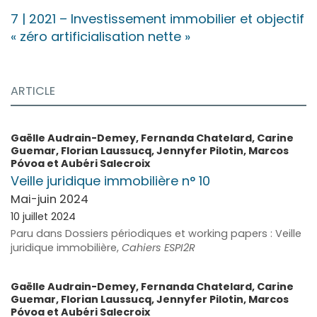
7
| 2021
–
Investissement immobilier et objectif
« zéro artificialisation nette »
ARTICLE
Gaëlle
Audrain-Demey
,
Fernanda
Chatelard
,
Carine
Guemar
,
Florian
Laussucq
,
Jennyfer
Pilotin
,
Marcos
Póvoa
et
Aubéri
Salecroix
Veille juridique immobilière n° 10
Mai-juin 2024
10 juillet 2024
Paru dans Dossiers périodiques et working papers : Veille
juridique immobilière,
Cahiers ESPI2R
Gaëlle
Audrain-Demey
,
Fernanda
Chatelard
,
Carine
Guemar
,
Florian
Laussucq
,
Jennyfer
Pilotin
,
Marcos
Póvoa
et
Aubéri
Salecroix