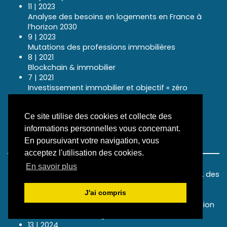
11 | 2023
Analyse des besoins en logements en France à
l’horizon 2030
9 | 2023
Mutations des professions immobilières
8 | 2021
Blockchain & immobilier
7 | 2021
Investissement immobilier et objectif « zéro
artificialisation nette »
2 | 2021
Ce site utilise des cookies et collecte des
Les métiers de l’immobilier et le bois
informations personnelles vous concernant.
En poursuivant votre navigation, vous
Mémoires de recherche
acceptez l'utilisation des cookies.
19 | 2025
En savoir plus
Améliorer l’attractivité du viager : une nécessité, des
solutions
J'ai compris
17 | 2025
Évolution du métier de syndic avec la digitalisation
et l’arrivée de l’intelligence artificielle
13 | 2024