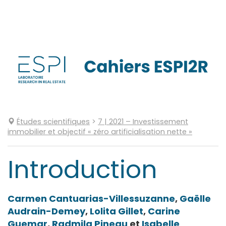
Aller
directement
au
contenu
Études scientifiques
>
7
| 2021
–
Investissement
immobilier et objectif « zéro artificialisation nette »
Introduction
Carmen
Cantuarias-Villessuzanne
,
Gaëlle
Audrain-Demey
,
Lolita
Gillet
,
Carine
Guemar
,
Radmila
Pineau
et
Isabelle