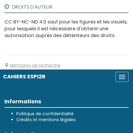
DROITS D'AUTEUR
CC BY-NC-ND 4.0 sauf pour les figures et les visuels,
pour lesquels il est nécessaire d'obtenir une
autorisation auprès des détenteurs des droits.
Mémoires de recherche
CAHIERS ESPI2R
Togg
navi
Informations
Politique de confidentialité
Crédits et mentions légales