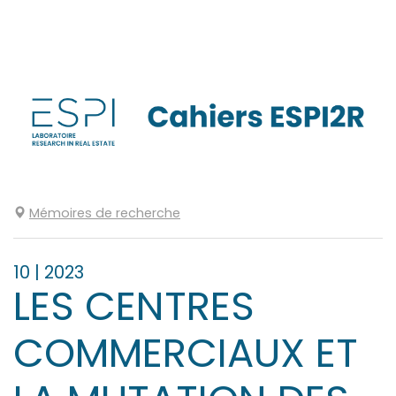
Aller
directement
au
contenu
Mémoires de recherche
10
| 2023
LES CENTRES
COMMERCIAUX ET