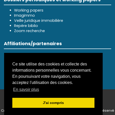
Working papers
Imagimmo
Veille juridique immobilière
Repère biblio
Zoom recherche
Affiliations/partenaires
Ce site utilise des cookies et collecte des
informations personnelles vous concernant.
En poursuivant votre navigation, vous
acceptez l'utilisation des cookies.
En savoir plus
ISSN électronique 3099-8352
J'ai compris
Plan du site
—
Politique de confidentialité
Créé et hébergé par Chapitre 9
—
Édité avec Lodel
—
Accès réservé