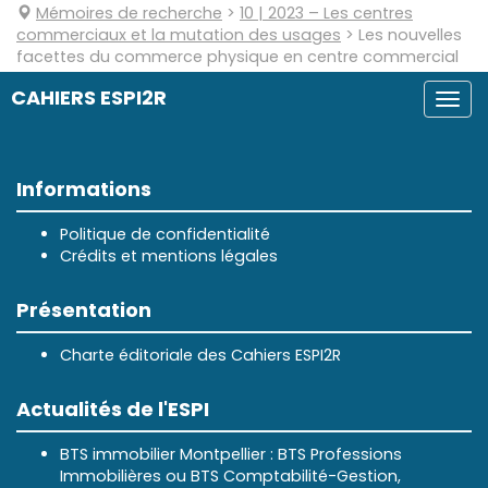
Mémoires de recherche
>
10
| 2023
–
Les centres
commerciaux et la mutation des usages
>
Les nouvelles
facettes du commerce physique en centre commercial
CAHIERS ESPI2R
Togg
navi
Informations
Politique de confidentialité
Crédits et mentions légales
Présentation
Charte éditoriale des Cahiers ESPI2R
Actualités de l'ESPI
BTS immobilier Montpellier : BTS Professions
Immobilières ou BTS Comptabilité-Gestion,