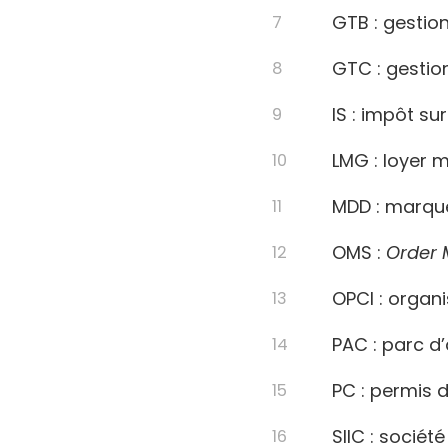
GTB : gestio
GTC : gestio
IS : impôt sur
LMG : loyer 
MDD : marque
OMS :
Order
OPCI : organ
PAC : parc d
PC : permis d
SIIC : sociét