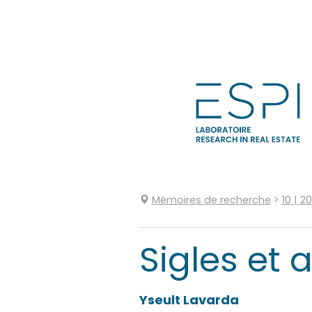
Aller
directement
au
contenu
Mémoires de recherche
>
10
| 2
Sigles et
Yseult
Lavarda