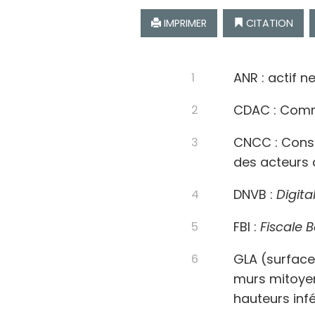
IMPRIMER
CITATION
ANR : actif n
CDAC : Comm
CNCC : Conse
des acteurs 
DNVB :
Digita
FBI :
Fiscale
B
GLA (surface
murs mitoyen
hauteurs infé