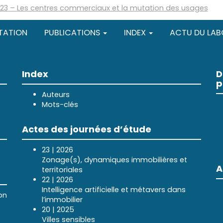
023
–
Les centres commerciaux et la mutation des usages
TATION
PUBLICATIONS
INDEX
ACTU DU LAB
Index
D
p
Auteurs
Mots-clés
Actes des journées d’étude
23 | 2026
Zonage(s), dynamiques immobilières et
A
territoriales
22 | 2026
Intelligence artificielle et métavers dans
on
l’immobilier
20 | 2025
Villes sensibles