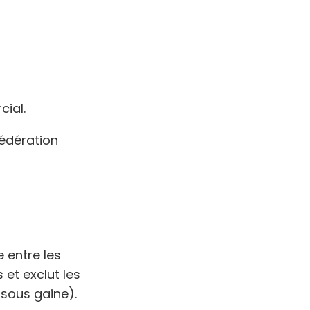
ial.
édération
 entre les
et exclut les
 sous gaine).