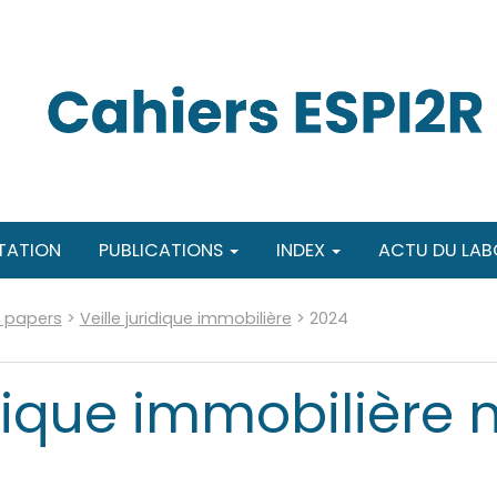
TATION
PUBLICATIONS
INDEX
ACTU DU LAB
g papers
>
Veille juridique immobilière
>
2024
idique immobilière n