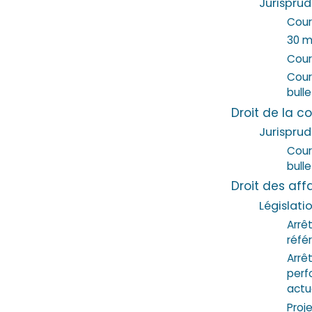
Jurispru
Cour
30 m
Cour 
Cour 
bulle
Droit de la c
Jurispru
Cour 
bulle
Droit des aff
Législati
Arrê
réfé
Arrê
perf
actua
Proj