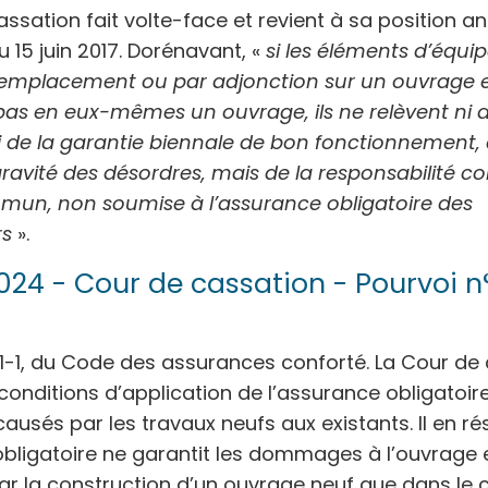
ssation fait volte-face et revient à sa position an
 15 juin 2017. Dorénavant, «
si les éléments d’équ
 remplacement ou par adjonction sur un ouvrage e
pas en eux-mêmes un ouvrage, ils ne relèvent ni d
 de la garantie biennale de bon fonctionnement, 
ravité des désordres, mais de la responsabilité co
mun, non soumise à l’assurance obligatoire des
rs
».
24 - Cour de cassation - Pourvoi n
3-1-1, du Code des assurances conforté. La Cour de
conditions d’application de l’assurance obligatoir
sés par les travaux neufs aux existants. Il en ré
obligatoire ne garantit les dommages à l’ouvrage 
r la construction d’un ouvrage neuf que dans le 