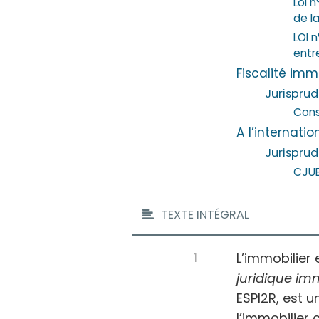
Loi 
de la
LOI 
entre
Fiscalité imm
Jurispru
Conse
A l’internatio
Jurispru
CJUE,
TEXTE INTÉGRAL
L’immobilier 
juridique im
ESPI2R, est 
l’immobilier