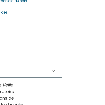
imoniale au sein
t des
te
Veille
ratoire
ions de
 les besoins