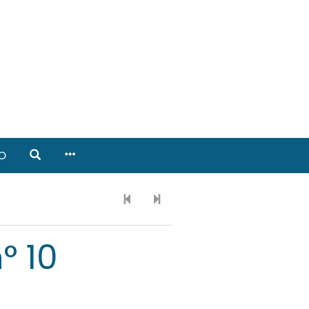
O
° 10