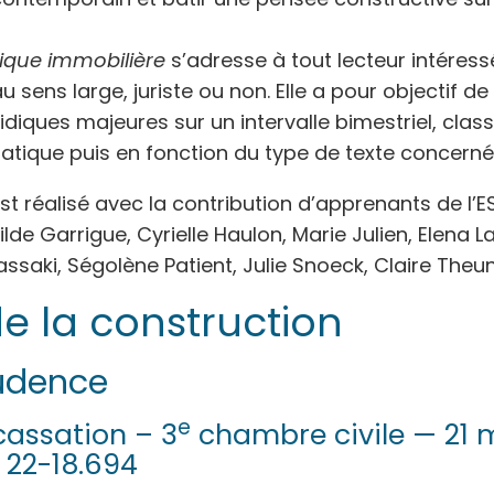
idique immobilière
s’adresse à tout lecteur intéress
au sens large, juriste ou non. Elle a pour objectif de
ridiques majeures sur un intervalle bimestriel, clas
tique puis en fonction du type de texte concerné
 réalisé avec la contribution d’apprenants de l’ES
lde Garrigue, Cyrielle Haulon, Marie Julien, Elena L
ssaki, Ségolène Patient, Julie Snoeck, Claire Theun
de la construction
udence
e
cassation – 3
chambre civile — 21 
 22-18.694