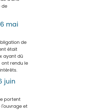
e de
16 mai
bligation de
nt était
ux ayant dû
s ont rendu le
ntérêts.
 juin
ne portent
 l'ouvrage et