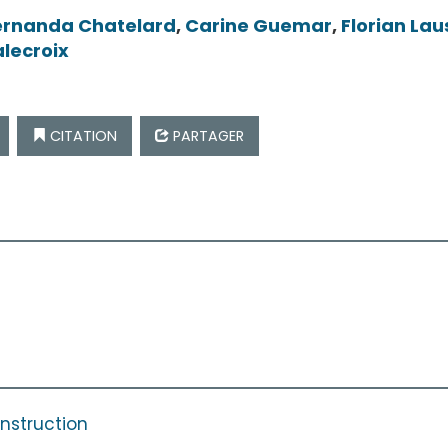
ernanda
Chatelard
,
Carine
Guemar
,
Florian
Lau
alecroix
CITATION
PARTAGER
onstruction