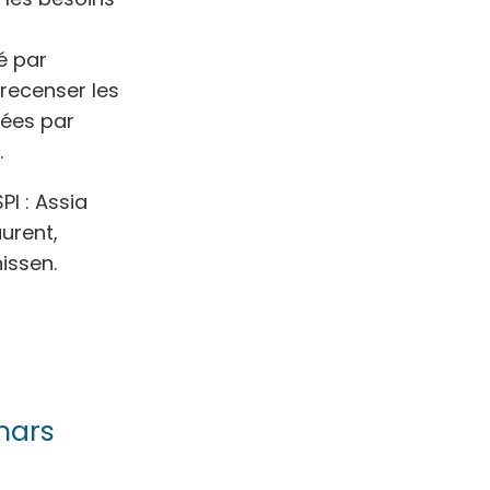
é par
 recenser les
sées par
.
PI : Assia
aurent,
issen.
mars