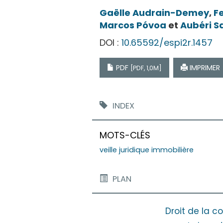
Gaëlle
Audrain-Demey
,
F
Marcos
Póvoa
et
Aubéri
S
DOI :
10.65592/espi2r.1457
PDF
IMPRIMER
[PDF, 1,0M]
INDEX
MOTS-CLÉS
veille juridique immobilière
PLAN
Droit de la c