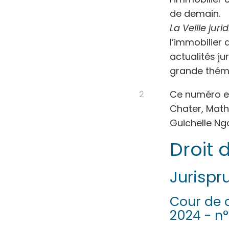
de demain.
La Veille jur
l’immobilier 
actualités ju
grande théma
Ce numéro est
Chater, Mathi
Guichelle Nga
Droit 
Jurispr
Cour de 
2024 - n°