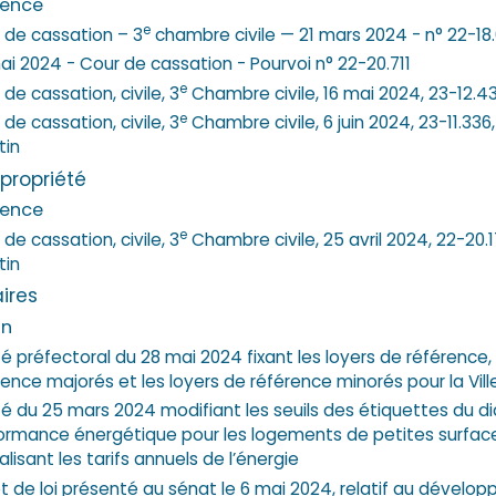
dence
e
 de cassation – 3
chambre civile — 21 mars 2024 - n° 22-18
ai 2024 - Cour de cassation - Pourvoi n° 22-20.711
e
de cassation, civile, 3
Chambre civile, 16 mai 2024, 23-12.43
e
de cassation, civile, 3
Chambre civile, 6 juin 2024, 23-11.336,
tin
opropriété
dence
e
de cassation, civile, 3
Chambre civile, 25 avril 2024, 22-20.1
tin
aires
on
té préfectoral du 28 mai 2024 fixant les loyers de référence, 
rence majorés et les loyers de référence minorés pour la Vill
té du 25 mars 2024 modifiant les seuils des étiquettes du d
ormance énergétique pour les logements de petites surfac
lisant les tarifs annuels de l’énergie
et de loi présenté au sénat le 6 mai 2024, relatif au dével