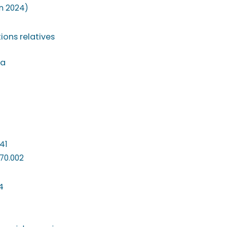
in 2024)
ions relatives
la
41
-70.002
4