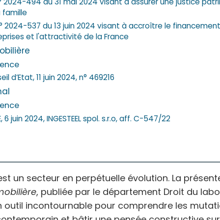
n° 2024-494 du 31 mai 2024 visant à assurer une justice patr
 famille
n° 2024-537 du 13 juin 2024 visant à accroître le financemen
prises et l'attractivité de la France
obilière
dence
il d’Etat, 11 juin 2024, n° 469216
nal
dence
 6 juin 2024, INGESTEEL spol. s.r.o, aff.
C-547/22
est un secteur en perpétuelle évolution. La présen
mobilière
, publiée par le département Droit du labo
un outil incontournable pour comprendre les mutat
 contemporain et bâtir une pensée constructive sur