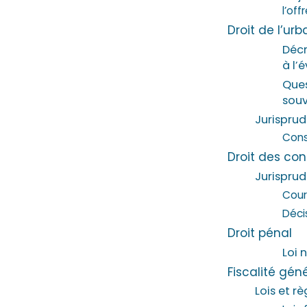
l’of
Droit de l’u
Décr
à l’
Ques
souv
Jurispru
Conse
Droit des con
Jurispru
Cour
Déci
Droit pénal
Loi 
Fiscalité gén
Lois et r