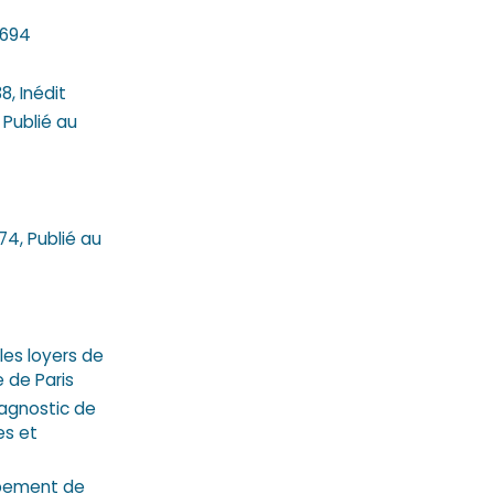
.694
8, Inédit
 Publié au
74, Publié au
les loyers de
e de Paris
iagnostic de
es et
oppement de