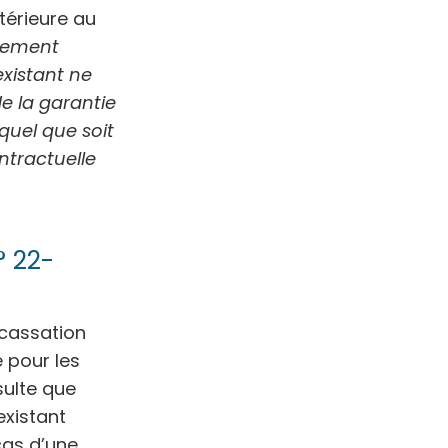
térieure au
ipement
xistant ne
e la garantie
quel que soit
ntractuelle
° 22-
 cassation
e pour les
sulte que
existant
cas d’une