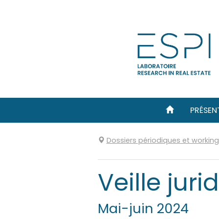
Aller
directement
au
contenu
PRÉSEN
Dossiers périodiques et workin
Veille jur
Mai-juin 2024