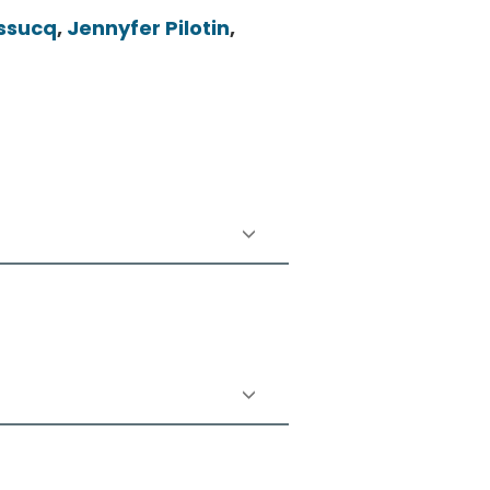
ssucq
,
Jennyfer
Pilotin
,