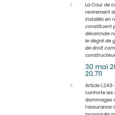
La Cour de ca
revirement du
installés en
constituent 
décennale ni
le degré de g
de droit com
constructeu
30 mai 20
20.711
Article L.24
conforte les 
dommages cau
l’assurance 
provoqués pa