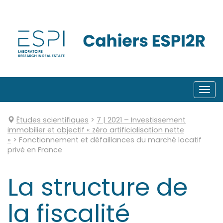
Aller
directement
au
contenu
Togg
navi
Études scientifiques
>
7
| 2021
–
Investissement
immobilier et objectif « zéro artificialisation nette
»
>
Fonctionnement et défaillances du marché locatif
privé en France
La structure de
la fiscalité