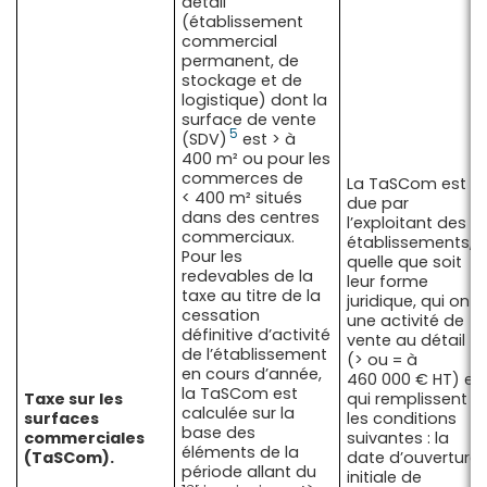
détail
(établissement
commercial
permanent, de
stockage et de
logistique) dont la
surface de vente
5
(SDV)
est > à
400 m² ou pour les
commerces de
La TaSCom est
< 400 m² situés
due par
dans des centres
l’exploitant des
commerciaux.
établissements,
Pour les
quelle que soit
redevables de la
leur forme
taxe au titre de la
juridique, qui ont
cessation
une activité de
définitive d’activité
vente au détail
de l’établissement
(> ou = à
en cours d’année,
460 000 € HT) et
la TaSCom est
Taxe sur les
qui remplissent
calculée sur la
surfaces
les conditions
base des
commerciales
suivantes : la
éléments de la
(TaSCom).
date d’ouverture
période allant du
initiale de