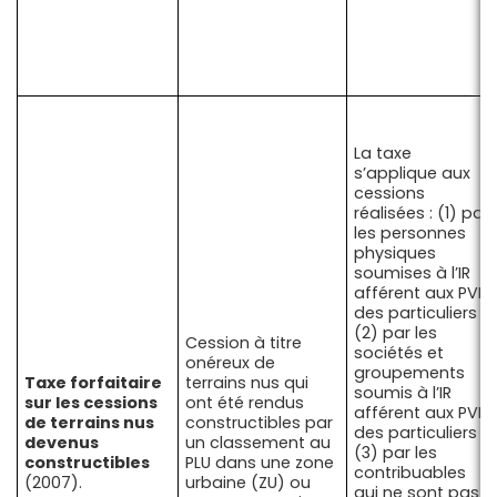
La taxe
s’applique aux
cessions
réalisées : (1) par
les personnes
physiques
soumises à l’IR
afférent aux PVI
des particuliers ;
(2) par les
Cession à titre
sociétés et
onéreux de
groupements
Taxe forfaitaire
terrains nus qui
soumis à l’IR
sur les cessions
ont été rendus
afférent aux PVI
de terrains nus
constructibles par
des particuliers ;
devenus
un classement au
(3) par les
constructibles
PLU dans une zone
contribuables
(2007).
urbaine (ZU) ou
qui ne sont pas