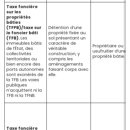
Taxe foncière
sur les
propriétés
bâties
(TFPB)/taxe sur
Détention d’une
le foncier bâti
propriété fixée au
(TFB).
Les
sol présentant un
immeubles bâtis
caractère de
Propriétaire ou
de l’État, des
véritable
usufruitier d’une
collectivités
construction, y
propriété bâtie.
territoriales ou
compris les
bien encore des
aménagements
ports autonomes
faisant corps avec
sont exonérés de
elle.
la TFB.
Les voies
publiques
n’acquittent ni la
TFB ni la TFNB.
Taxe foncière