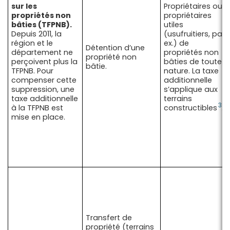
sur les
Propriétaires ou
propriétés non
propriétaires
bâties (TFPNB).
utiles
Depuis 2011, la
(usufruitiers, par
région et le
ex.) de
Détention d’une
département ne
propriétés non
propriété non
perçoivent plus la
bâties de toute
bâtie.
TFPNB. Pour
nature. La taxe
compenser cette
additionnelle
suppression, une
s’applique aux
taxe additionnelle
terrains
3
à la TFPNB est
constructibles
.
mise en place.
Transfert de
propriété (terrains