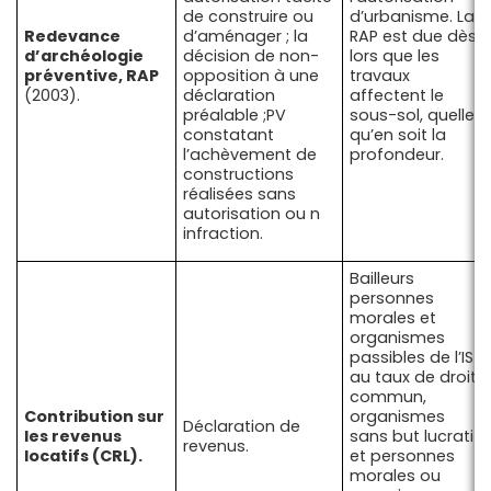
de construire ou
d’urbanisme. La
Redevance
d’aménager ; la
RAP est due dès
d’archéologie
décision de non-
lors que les
préventive, RAP
opposition à une
travaux
(2003).
déclaration
affectent le
préalable ;PV
sous-sol, quelle
constatant
qu’en soit la
l’achèvement de
profondeur.
constructions
réalisées sans
autorisation ou n
infraction.
Bailleurs
personnes
morales et
organismes
passibles de l’IS
au taux de droit
commun,
Contribution sur
organismes
Déclaration de
les revenus
sans but lucratif
revenus.
locatifs (CRL).
et personnes
morales ou