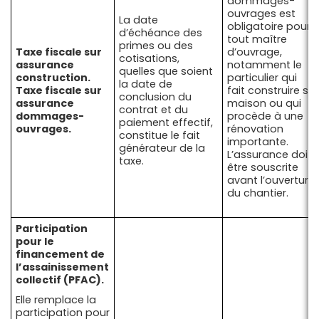
dommages-
ouvrages est
La date
obligatoire pour
d’échéance des
tout maître
primes ou des
Taxe fiscale sur
d’ouvrage,
cotisations,
assurance
notamment le
quelles que soient
construction.
particulier qui
la date de
Taxe fiscale sur
fait construire sa
conclusion du
assurance
maison ou qui
contrat et du
dommages-
procède à une
paiement effectif,
ouvrages.
rénovation
constitue le fait
importante.
générateur de la
L’assurance doit
taxe.
être souscrite
avant l’ouverture
du chantier.
Participation
pour le
financement de
l’assainissement
collectif (PFAC).
Elle remplace la
participation pour