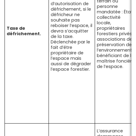
terrain ou
d’autorisation de
personne
défrichement, si le
mandatée : État,
défricheur ne
collectivité
souhaite pas
locale,
reboiser l’espace, il
Taxe de
propriétaires
devra s’acquitter
défrichement.
forestiers privés,
de la taxe.
associations de
Déclenchée par le
préservation de
fait d’être
l’environnement
propriétaire de
bénéficiant de la
l’espace mais
maîtrise foncière
aussi de dégrader
de l’espace.
l’espace forestier.
L’assurance