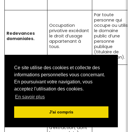
Par toute
personne qui
Occupation
occupe ou utilise
privative excédant
le domaine
Redevances
le droit d’usage
public d’une
domaniales.
appartenant à
personne
tous.
publique
(titulaire de
l’autorisation).
Ce site utilise des cookies et collecte des
Les faits
générateurs sont
informations personnelles vous concernant.
nombreux, en
En poursuivant votre navigation, vous
fonction de
acceptez l'utilisation des cookies.
l’activité polluante
(déchets,
En savoir plus
émissions
polluantes, ICPE,
lubrifiants, huiles,
J'ai compris
lessives et
matériaux
d’extraction, dont