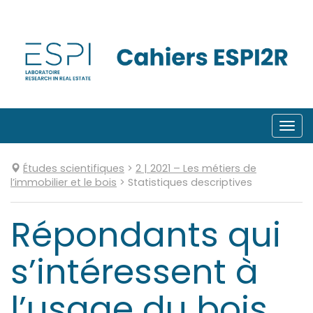
Aller
directement
au
contenu
Togg
navi
Études scientifiques
>
2
| 2021
–
Les métiers de
l’immobilier et le bois
>
Statistiques descriptives
Répondants qui
s’intéressent à
l’usage du bois