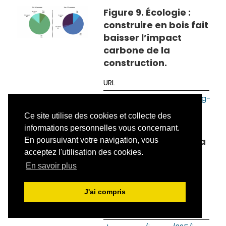
Figure 9. Écologie :
construire en bois fait
baisser l’impact
carbone de la
construction.
docannexe/image/325/img-
2.png
Ce site utilise des cookies et collecte des
informations personnelles vous concernant.
Figure 10. Écologie : la
En poursuivant votre navigation, vous
acceptez l'utilisation des cookies.
construction en bois
réduit la dépense
En savoir plus
énergétique du
chantier.
J'ai compris