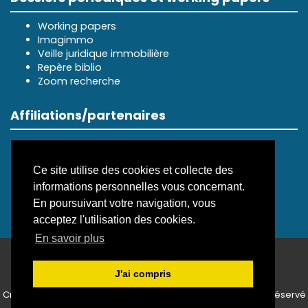
Working papers
Imagimmo
Veille juridique immobilière
Repère biblio
Zoom recherche
Affiliations/partenaires
Ce site utilise des cookies et collecte des
informations personnelles vous concernant.
En poursuivant votre navigation, vous
acceptez l'utilisation des cookies.
En savoir plus
ISSN électronique 3099-8352
J'ai compris
Plan du site
—
Politique de confidentialité
Créé et hébergé par Chapitre 9
—
Édité avec Lodel
—
Accès réservé