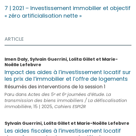
7
| 2021
–
Investissement immobilier et objectif
« zéro artificialisation nette »
ARTICLE
Imen
Daly
,
Sylvain
Guerrini
,
Lolita
Gillet
et
Marie-
Noëlle
Lefebvre
Impact des aides à l’investissement locatif sur
les prix de l’immobilier et l’offre de logements
Résumés des interventions de la session 1
Paru dans
Actes des 5ᵉ et 6ᵉ journées d’étude. La
transmission des biens immobiliers / La défiscalisation
immobilière
, 15 | 2025,
Cahiers ESPI2R
Sylvain
Guerrini
,
Lolita
Gillet
et
Marie-Noëlle
Lefebvre
Les aides fiscales à l’investissement locatif