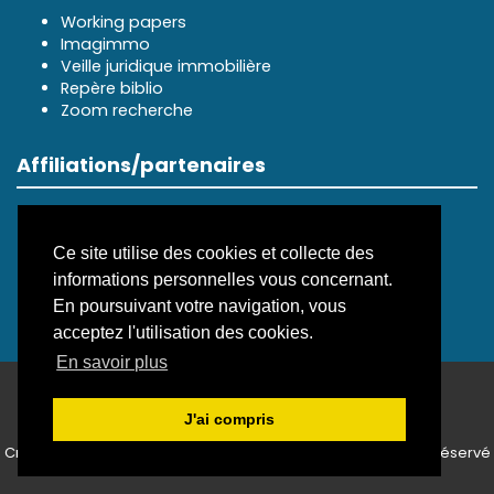
Working papers
Imagimmo
Veille juridique immobilière
Repère biblio
Zoom recherche
Affiliations/partenaires
Ce site utilise des cookies et collecte des
informations personnelles vous concernant.
En poursuivant votre navigation, vous
acceptez l'utilisation des cookies.
En savoir plus
ISSN électronique 3099-8352
J'ai compris
Plan du site
—
Politique de confidentialité
Créé et hébergé par Chapitre 9
—
Édité avec Lodel
—
Accès réservé