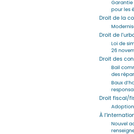
Garantie 
pour les 
Droit de la c
Modernis
Droit de l’u
Loi de si
26 novemb
Droit des co
Bail comm
des répar
Baux d’ha
responsa
Droit fiscal/f
Adoption 
À l’internatio
Nouvel ac
renseigne