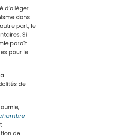
té d’alléger
anisme dans
utre part, le
taires. Si
mie paraît
tes pour le
la
alités de
fournie,
e chambre
t
ation de