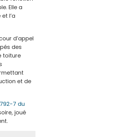
e. Elle a
et l’a
 cour d’appel
ipés des
 toiture
s
ermettant
uction et de
 1792-7 du
oire, joué
nt.