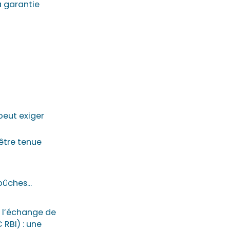
a garantie
peut exiger
 être tenue
ûches...
à l’échange de
RBI) : une