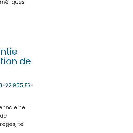
numériques
ntie
tion de
3-22.955 FS-
cennale ne
 de
rages, tel