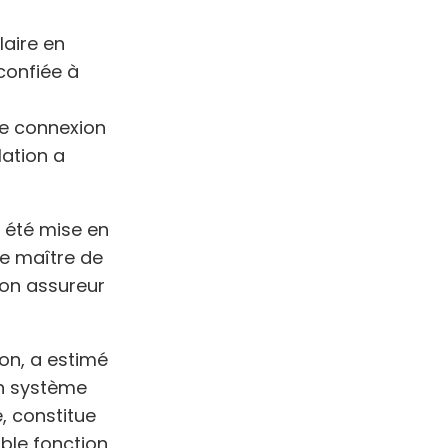
laire en
confiée à
de connexion
lation a
a été mise en
Le maître de
 son assureur
on, a estimé
un système
, constitue
ble fonction