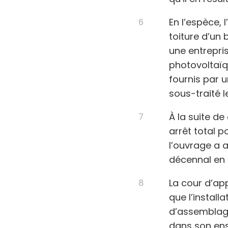
En l’espèce, 
toiture d’un
une entrepri
photovoltaïq
fournis par u
sous-traité l
À la suite de
arrêt total p
l’ouvrage a a
décennal en 
La cour d’ap
que l’install
d’assemblage
dans son ens