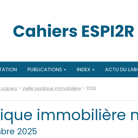
TATION
PUBLICATIONS
INDEX
ACTU DU LAB
g papers
>
Veille juridique immobilière
>
2026
idique immobilière n
bre 2025