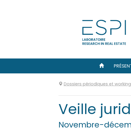
Aller
directement
au
contenu
PRÉSEN
Dossiers périodiques et workin
Veille jur
Novembre-décem