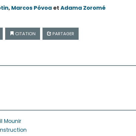
otin
,
Marcos
Póvoa
et
Adama
Zoromé
CITATION
PARTAGER
il Mounir
onstruction