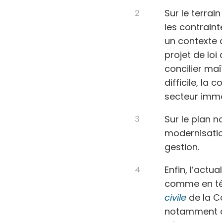
Sur le terrai
les contraint
un contexte d
projet de loi
concilier ma
difficile, la
secteur immo
Sur le plan n
modernisatio
gestion.
Enfin, l’actua
comme en t
civile
de la C
notamment de