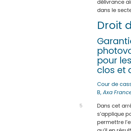
délivrance a
dans le secte
Droit 
Garanti
photovo
pour le
clos et
Cour de cass
B,
Axa France
Dans cet arrê
s’applique p
permettre l’e
qu’il en résul