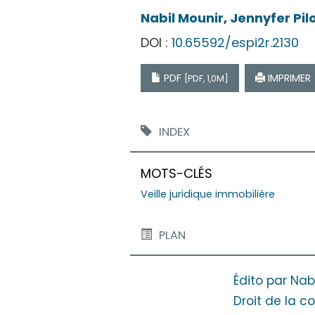
Nabil
Mounir
,
Jennyfer
Pil
DOI :
10.65592/espi2r.2130
PDF
IMPRIMER
[PDF, 1,0M]
INDEX
MOTS-CLÉS
Veille juridique immobilière
PLAN
Édito par Nab
Droit de la c