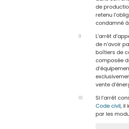
de production
retenu l’obli
condamné à i
L’arrêt d’app
de n’avoir p
boîtiers de c
composée de 
d’équipement
exclusivement
vente d’énerg
Si l’arrêt co
Code civil
, i
par les modu