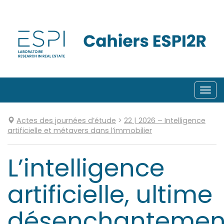
Aller
directement
au
contenu
Togg
navi
Actes des journées d’étude
>
22
| 2026
–
Intelligence
artificielle et métavers dans l’immobilier
L’intelligence
artificielle, ultime
désenchantemen