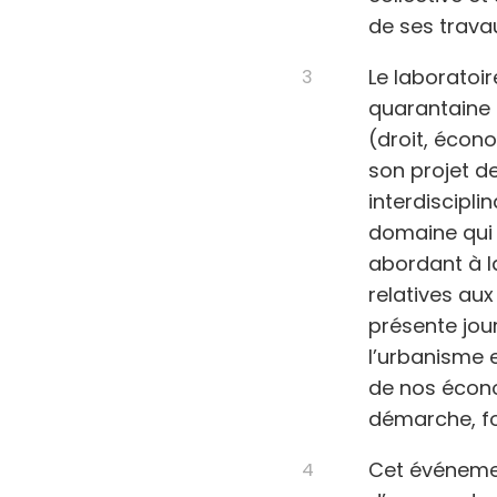
de ses trava
Le laboratoir
quarantaine 
(droit, écon
son projet de
interdiscipli
domaine qui 
abordant à la
relatives aux
présente jou
l’urbanisme e
de nos écon
démarche, fo
Cet événemen