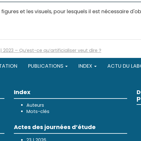
igures et les visuels, pour lesquels il est nécessaire d'
| 2023
–
Qu’est-ce qu’artificialiser veut dire ?
TATION
PUBLICATIONS
INDEX
ACTU DU LAB
Index
D
p
Auteurs
Mots-clés
Actes des journées d’étude
23 | 2026