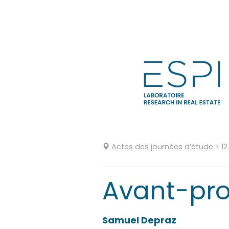
Aller
directement
au
contenu
Actes des journées d’étude
>
12
Avant-pr
Samuel
Depraz