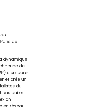
 du
Paris de
 la dynamique
 chacune de
I2R) s’empare
er et crée un
alistes du
tions qui en
lexion
se en réseau