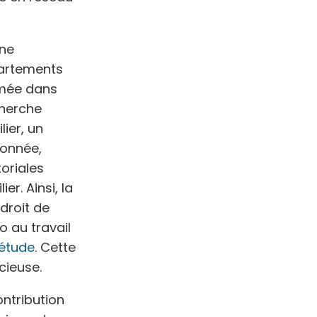
une
partements
rimée dans
cherche
ier, un
sonnée,
toriales
er. Ainsi, la
droit de
o au travail
étude
. Cette
cieuse.
ontribution