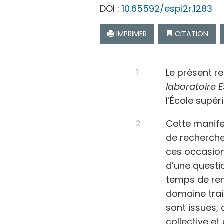
DOI :
10.65592/espi2r.1283
IMPRIMER
CITATION
Le présent r
laboratoire E
l’École supér
Cette manife
de recherche
ces occasion
d’une questio
temps de ren
domaine trai
sont issues, 
collective et