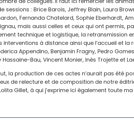
mbre de collègues. Il faut ici remercier les animat
 sessions : Brice Barois, Jeffrey Blain, Laura Bro
ardon, Fernanda Chatelard, Sophie Eberhardt, Ama
ignau, mais aussi celles et ceux qui ont permis, pa
nt technique et logistique, la retransmission en
 interventions à distance ainsi que l’accueil et la 
Federica Appendino, Benjamin Fragny, Pedro Gomes
 Hassaine-Bau, Vincent Monier, Inès Trojette et Laet
out, la production de ces actes n’aurait pas été po
ieux de relecture et de composition de notre éditr
 Lolita Gillet, à qui j’exprime ici également toute ma