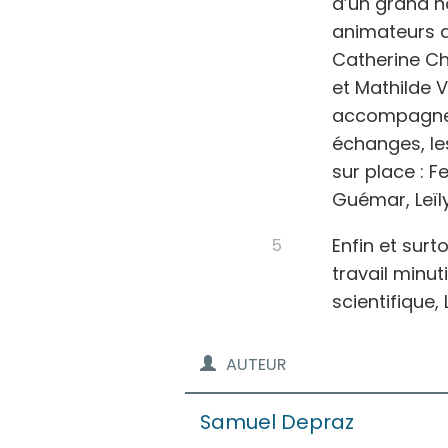
d’un grand no
animateurs de
Catherine Ch
et Mathilde V
accompagneme
échanges, les
sur place : 
Guémar, Leïly
Enfin et surt
travail minut
scientifique,
AUTEUR
Samuel
Depraz