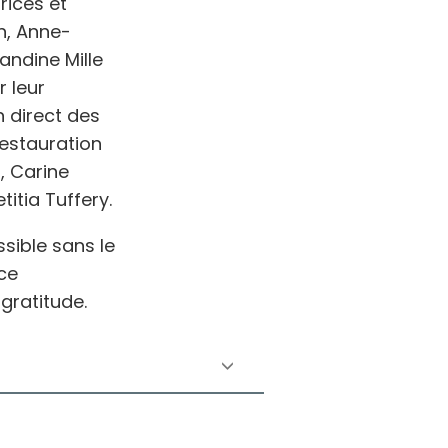
rices et
wn, Anne-
ndine Mille
r leur
 direct des
restauration
, Carine
itia Tuffery.
ssible sans le
ice
 gratitude.