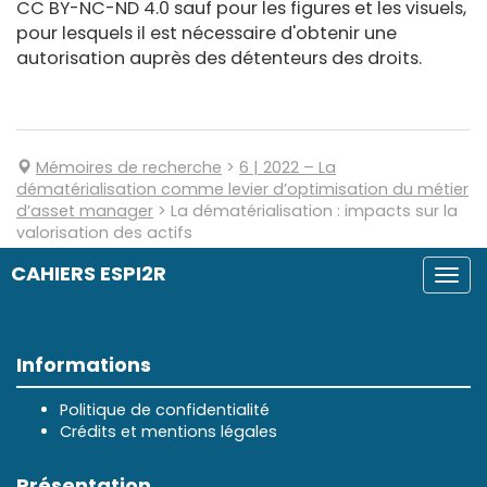
CC BY-NC-ND 4.0 sauf pour les figures et les visuels,
pour lesquels il est nécessaire d'obtenir une
autorisation auprès des détenteurs des droits.
Mémoires de recherche
>
6
| 2022
–
La
dématérialisation comme levier d’optimisation du métier
d’asset manager
>
La dématérialisation : impacts sur la
valorisation des actifs
CAHIERS ESPI2R
Togg
navi
Informations
Politique de confidentialité
Crédits et mentions légales
Présentation