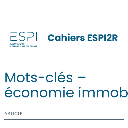
Aller
directement
au
contenu
Mots-clés –
économie immobi
ARTICLE