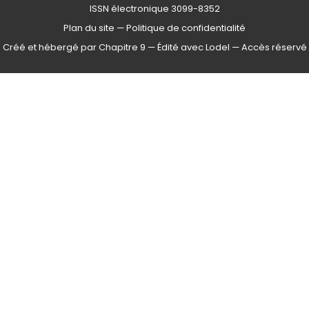
ISSN électronique 3099-8352
Plan du site
—
Politique de confidentialité
Créé et hébergé par Chapitre 9
—
Édité avec Lodel
—
Accès réservé