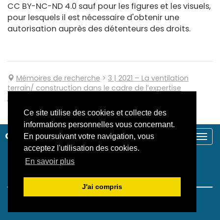
CC BY-NC-ND 4.0 sauf pour les figures et les visuels,
pour lesquels il est nécessaire d'obtenir une
autorisation auprès des détenteurs des droits.
Mémoires de recherche
>
3
| 2021
–
La ventilation
terrain/ construction dans le cadre de l’expertise
immobilière
>
Des méthodes de ventilation
terrain/construction adaptables à l’usage et à la
Ce site utilise des cookies et collecte des
situation locative de l’immeuble ?
informations personnelles vous concernant.
CAHIERS ESPI2R
En poursuivant votre navigation, vous
Togg
navi
acceptez l'utilisation des cookies.
En savoir plus
Informations
J'ai compris
Politique de confidentialité
Crédits et mentions légales