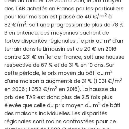
celle du foncier. De 2006 à 2016, le prix moyen
des TAB achetés en France par les particuliers
2
pour leur maison est passé de 46
€/m
à
2
82
€/m
, soit une progression de plus de 78 %.
Bien entendu, ces moyennes cachent de
fortes disparités régionales : le prix au m² d’un
terrain dans le Limousin est de 20 € en 2016
contre 231 € en Île-de-France, soit une hausse
respective de 67 % et de 31 % en 10
ans. Sur
2
cette période, le prix moyen du bâti au m
2
d’une maison a augmenté de 31 % (1 031
€/m
2
en
2006 ; 1 352
€/m
en
2016). La hausse du
prix des TAB est donc plus de 2,5
fois plus
2
élevée que celle du prix moyen du m
de bâti
des maisons individuelles. Les disparités
régionales sont moins contrastées pour ce