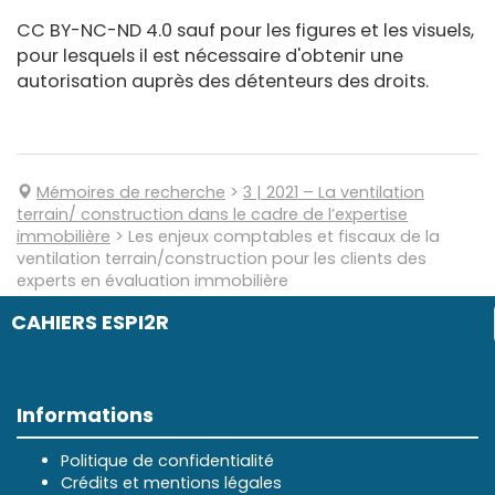
CC BY-NC-ND 4.0 sauf pour les figures et les visuels,
pour lesquels il est nécessaire d'obtenir une
autorisation auprès des détenteurs des droits.
Mémoires de recherche
>
3
| 2021
–
La ventilation
terrain/ construction dans le cadre de l’expertise
immobilière
>
Les enjeux comptables et fiscaux de la
ventilation terrain/construction pour les clients des
experts en évaluation immobilière
CAHIERS ESPI2R
Informations
Politique de confidentialité
Crédits et mentions légales