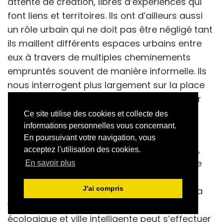
attente de création, libres d’expériences qui
font liens et territoires. Ils ont d’ailleurs aussi
un rôle urbain qui ne doit pas être négligé tant
ils maillent différents espaces urbains entre
eux à travers de multiples cheminements
empruntés souvent de manière informelle. Ils
nous interrogent plus largement sur la place
des espaces de nature comme leviers pour
perpétuer le plaisir à habiter dans des
Ce site utilise des cookies et collecte des
espaces contraints.
informations personnelles vous concernant.
En poursuivant votre navigation, vous
Face au changement écologique à l’œuvre,
acceptez l'utilisation des cookies.
les politiques de transformation écologique
En savoir plus
ne tiennent pas assez compte de cette
J'ai compris
nécessité de préserver la qualité de vie et la
vie sensible associée. Le lien entre ville
écologique et ville intelligente peut s’effectuer