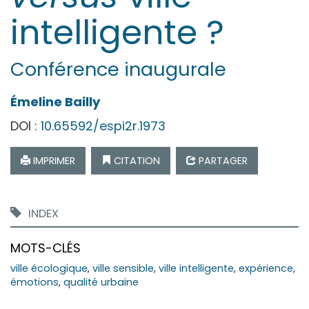
intelligente ?
Conférence inaugurale
Émeline
Bailly
DOI :
10.65592/espi2r.1973
IMPRIMER
CITATION
PARTAGER
INDEX
MOTS-CLÉS
ville écologique
,
ville sensible
,
ville intelligente
,
expérience
,
émotions
,
qualité urbaine