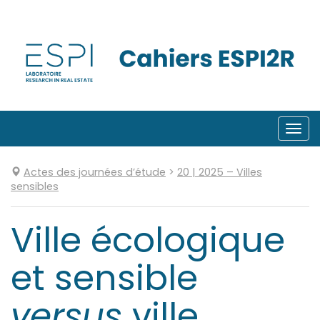
Aller
directement
au
contenu
Togg
navi
Actes des journées d’étude
>
20
| 2025
–
Villes
sensibles
Ville écologique
et sensible
versus
ville