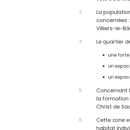
La populatio
concernées :
Villiers-le-B
Le quartier d
une forte
un espace
un espace
Concernant la
la formation 
Christ de Sac
Cette zone es
habitat indi