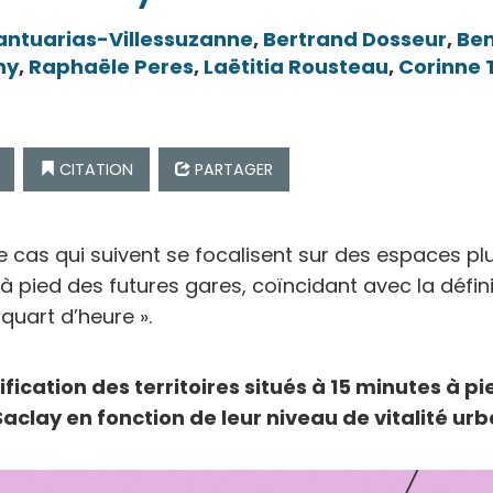
antuarias-Villessuzanne
,
Bertrand
Dosseur
,
Be
ny
,
Raphaële
Peres
,
Laëtitia
Rousteau
,
Corinne
CITATION
PARTAGER
 cas qui suivent se focalisent sur des espaces plu
à pied des futures gares, coïncidant avec la défin
 quart d’heure ».
fication des territoires situés à 15 minutes à pi
aclay en fonction de leur niveau de vitalité ur