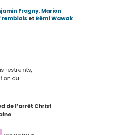
njamin
Fragny
,
Marion
Tremblais
et
Rémi
Wawak
s restreints,
ition du
ed de l’arrêt Christ
baine