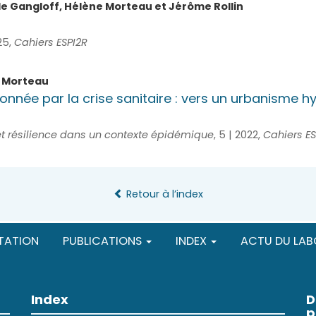
le
Gangloff
,
Hélène
Morteau
et
Jérôme
Rollin
25,
Cahiers ESPI2R
e
Morteau
ionnée par la crise sanitaire : vers un urbanisme hyg
 résilience dans un contexte épidémique
, 5 | 2022,
Cahiers ES
Retour à l’index
TATION
PUBLICATIONS
INDEX
ACTU DU LAB
Index
D
p