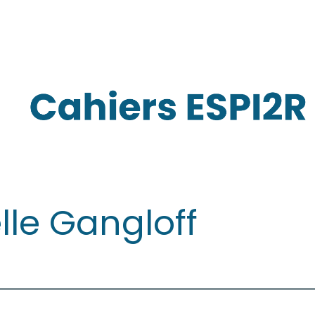
lle
Gangloff