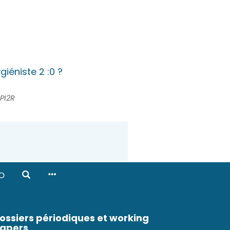
iéniste 2 :0 ?
PI2R
O
ossiers périodiques et working
apers