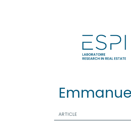
Aller
directement
au
contenu
Emmanue
ARTICLE