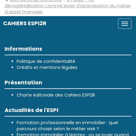
dématérialisation comme levier d’optimisation du métier
d’asset manager
CAHIERS ESPI2R
Togg
navi
Informations
Politique de confidentialité
Crédits et mentions légales
Présentation
Charte éditoriale des Cahiers ESPI2R
Actualités de l'ESPI
Formation professionnelle en immobilier : quel
parcours choisir selon le métier visé ?
Formation immobilier à Nantes : où se loger quand