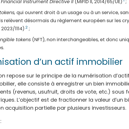
1
 Financial Instrument Directive II
(MiFID II, 2014/65/UE)
;
 tokens,
qui ouvrent droit à un usage ou à un service, sa
Ils relèvent désormais du règlement européen sur les cr
2
 2023/1114)
;
ngible tokens
(NFT), non interchangeables, et donc uni
es.
nisation d’un actif immobilier
on repose sur le principe de la numérisation d’actif
bilier, elle consiste à enregistrer un bien immobili
rents (revenus, usufruit, droits de vote, etc.) sous
ques. L’objectif est de fractionner la valeur d’un b
 acquisition partielle par plusieurs investisseurs.
: