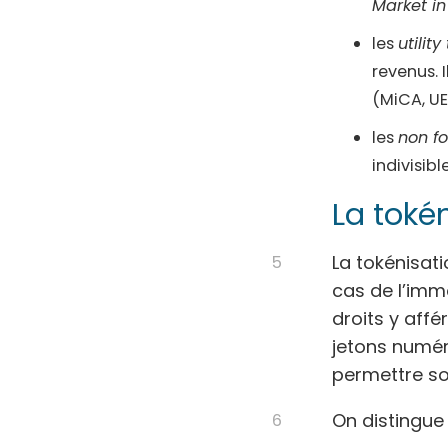
Market in
les
utility
revenus. 
(MiCA, UE
les
non fo
indivisibl
La toké
La tokénisati
cas de l’immo
droits y affé
jetons numéri
permettre son
On distingue 