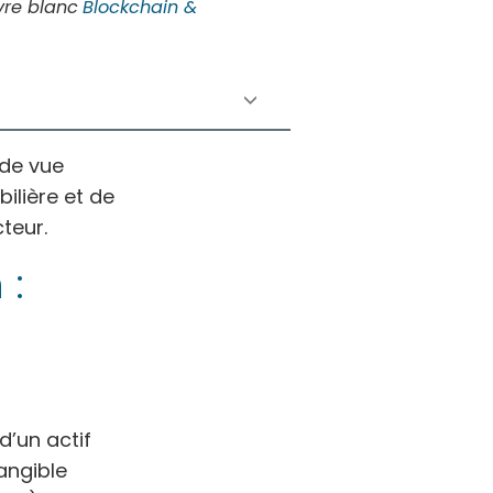
vre blanc
Blockchain &
 de vue
ilière et de
teur.
 :
d’un actif
tangible