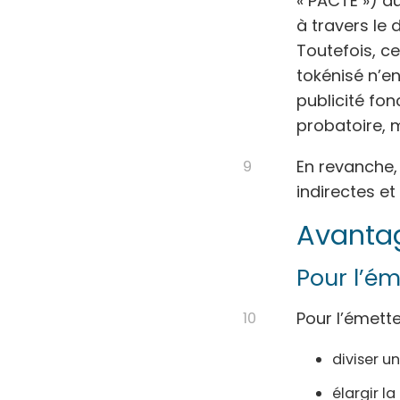
« PACTE ») d
à travers le 
Toutefois, ce
tokénisé n’en
publicité fo
probatoire, m
En revanche, 
indirectes e
Avantag
Pour l’é
Pour l’émette
diviser un
élargir la