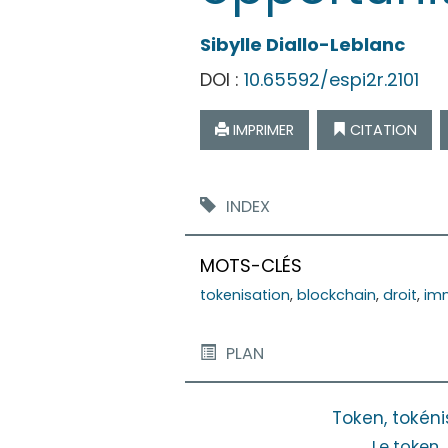
Sibylle
Diallo-Leblanc
DOI :
10.65592/espi2r.2101
IMPRIMER
CITATION
INDEX
MOTS-CLÉS
tokenisation
,
blockchain
,
droit
,
imm
PLAN
Token, tokéni
Le token