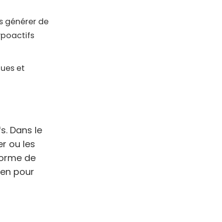
ns générer de
ypoactifs
ques et
s. Dans le
er ou les
 forme de
ien pour