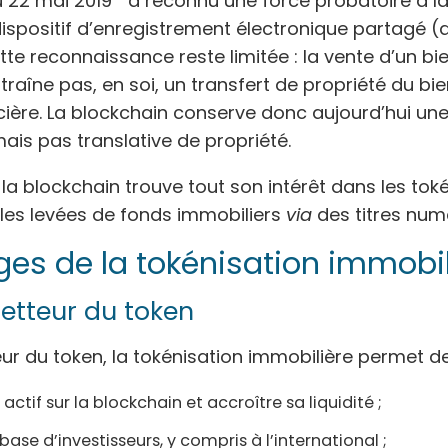
u 22 mai 2019
a reconnu une force probatoire à l
dispositif d’enregistrement électronique partagé (a
tte reconnaissance reste limitée : la vente d’un bi
traîne pas, en soi, un transfert de propriété du bie
ncière. La blockchain conserve donc aujourd’hui une
ais pas translative de propriété.
la blockchain trouve tout son intérêt dans les tok
t les levées de fonds immobiliers
via
des titres num
es de la tokénisation immobil
metteur du token
ur du token, la tokénisation immobilière permet de
 actif sur la blockchain et accroître sa liquidité ;
 base d’investisseurs, y compris à l’international ;