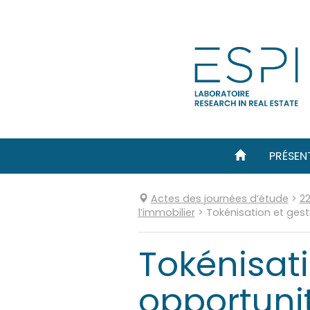
Aller
directement
au
contenu
PRÉSEN
Actes des journées d’étude
>
2
l’immobilier
>
Tokénisation et ges
Tokénisati
opportunit