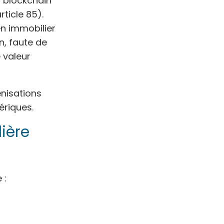
a blockchain
rticle 85).
en immobilier
n, faute de
 valeur
énisations
ériques.
ière
 :