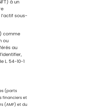
FT) à un
re
 l’actif sous-
MF) comme
n ou
sférés au
dentifier,
e L. 54-10-1
es (parts
s financiers et
rs (AMF) et du