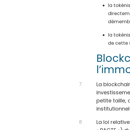
la tokéni
directeme
démembre
la tokéni
de cette 
Block
l’immo
La blockchain
investisseme
petite taill
institutionnel
La loi relati