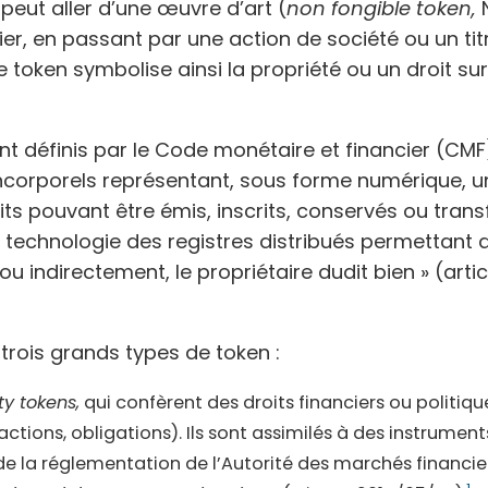
 peut aller d’une œuvre d’art (
non fongible token,
N
er, en passant par une action de société ou un tit
Le token symbolise ainsi la propriété ou un droit sur
ont définis par le Code monétaire et financier (C
incorporels représentant, sous forme numérique, u
its pouvant être émis, inscrits, conservés ou tran
technologie des registres distribués permettant d’i
u indirectement, le propriétaire dudit bien » (articl
trois grands types de token :
ty tokens,
qui confèrent des droits financiers ou politiqu
 actions, obligations). Ils sont assimilés à des instrument
de la réglementation de l’Autorité des marchés financie