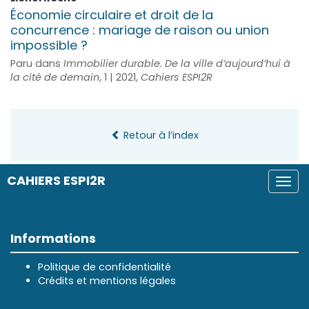
Économie circulaire et droit de la
concurrence : mariage de raison ou union
impossible ?
Paru dans
Immobilier durable. De la ville d’aujourd’hui à
la cité de demain
, 1 | 2021,
Cahiers ESPI2R
Retour à l’index
CAHIERS ESPI2R
Togg
navi
Informations
Politique de confidentialité
Crédits et mentions légales