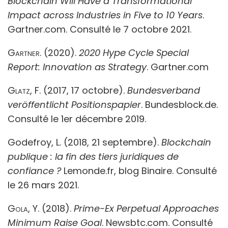
Blockchain Will Have a Transformational
Impact across Industries in Five to 10 Years
.
Gartner.com. Consulté le 7 octobre 2021.
Gartner.
(2020).
2020 Hype Cycle Special
Report: Innovation as Strategy
. Gartner.com
Glatz, F
. (2017, 17 octobre).
Bundesverband
veröffentlicht Positionspapier
.
Bundesblock.de.
Consulté le 1er décembre 2019.
Godefroy, L. (2018, 21 septembre).
Blockchain
publique : la fin des tiers juridiques de
confiance ?
Lemonde.fr, blog Binaire. Consulté
le 26 mars 2021.
Gola, Y.
(2018).
Prime-Ex Perpetual Approaches
Minimum Raise Goal
. Newsbtc.com. Consulté