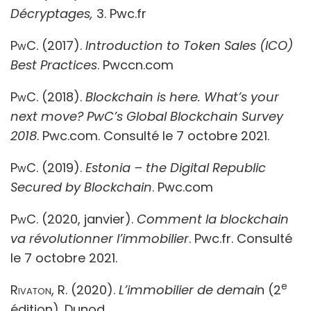
Décryptages,
3. Pwc.fr
PwC
. (2017).
Introduction to Token Sales (ICO)
Best Practices
. Pwccn.com
PwC
. (2018).
Blockchain is here. What’s your
next move? PwC’s Global Blockchain Survey
2018
. Pwc.com.
Consulté le 7 octobre 2021.
PwC
. (2019).
Estonia – the Digital Republic
Secured by Blockchain
.
Pwc.com
PwC
. (2020, janvier).
Comment la blockchain
va révolutionner l’immobilier
. Pwc.fr. Consulté
le 7 octobre 2021.
e
Rivaton, R
. (2020).
L’immobilier de demai
n (2
édition).
Dunod.