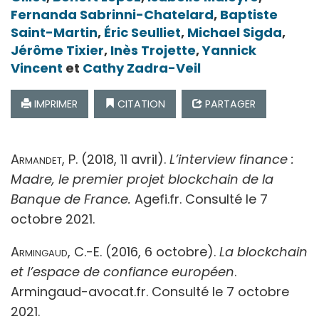
Fernanda
Sabrinni-Chatelard
,
Baptiste
Saint-Martin
,
Éric
Seulliet
,
Michael
Sigda
,
Jérôme
Tixier
,
Inès
Trojette
,
Yannick
Vincent
et
Cathy
Zadra-Veil
IMPRIMER
CITATION
PARTAGER
Armandet, P
. (2018, 11 avril).
L’interview finance :
Madre, le premier projet blockchain de la
Banque de France.
Agefi.fr. Consulté le 7
octobre 2021.
Armingaud, C.-E
. (2016, 6 octobre).
La blockchain
et l’espace de confiance européen
.
Armingaud-avocat.fr. Consulté le 7 octobre
2021.