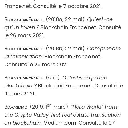
France.net. Consulté le 7 octobre 2021.
BlockchainFrance
. (2018
a
, 22 mai).
Qu’est-ce
qu’un token ?
Blockchain France.net. Consulté
le 26 mars 2021.
BlockchainFrance
. (2018
b
, 22 mai).
Comprendre
la tokenisation.
Blockchain France.net.
Consulté le 26 mars 2021.
BlockchainFrance
. (s. d.).
Qu’est-ce qu’une
blockchain ?
BlockchainFrance.net. Consulté le
11 mars 2021.
er
Blockimmo.
(2019, 1
mars).
“Hello World” from
the Crypto Valley: first real estate transaction
on blockchain.
Medium.com. Consulté le 07