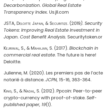
Decarbonization. Global Real Estate
Transparency Index.
Us.jll.com
JSTA, Deloitte Japan, & Securitize.
(2019
). Security
Tokens: Improving Real Estate Investment in
Japan. Cost Benefit Analysis.
Securitytoken.or
Kejriwal, S., & Mahajan, S.
(2017).
Blockchain in
commercial real estate
.
The future is here!
Deloitte.
Julienne, M. (2020). Les premiers pas de l’acte
notarié à distance.
JCPN,
15-16, 363-364.
King, S., & Nadal, S.
(2012). Ppcoin: Peer-to-peer
crypto-currency with proof-of-stake.
Self-
published paper, 19
(1).