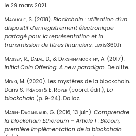
le 29 mars 2021.
Maouche, S.
(2018).
Blockchain : utilisation d’un
dispositif d’enregistrement électronique
partagé pour la représentation
et la
transmission de titres financiers.
Lexis360.fr
Massey, R., Dalal, D., & Dakshinamoorthy, A
. (2017).
Initial Coin Offering.
A new paradigm.
Deloitte.
Mekki, M.
(2020). Les mystères de la blockchain.
Dans
S. Prévost& E. Royer
(coord. édit.),
La
blockchain
(p. 9-24). Dalloz.
Marin-Dagannaud, G
. (2016, 13 juin).
Comprendre
la blockchain Ethereum – Article 1 : Bitcoin,
première implémentation de la blockchain