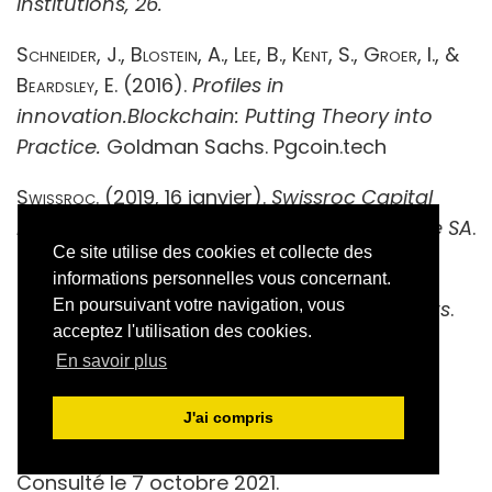
institutions, 26.
Schneider, J., Blostein, A., Lee, B., Kent, S., Groer, I., &
Beardsley, E
. (2016).
Profiles in
innovation.Blockchain:
Putting Theory into
Practice.
Goldman Sachs.
Pgcoin.tech
Swissroc.
(2019, 16 janvier).
Swissroc Capital
Holding SA entre au capital de Tokenestate SA
.
Ce site utilise des cookies et collecte des
Swissroc.ch.
Consulté le 7 octobre 2021.
informations personnelles vous concernant.
Szabo, N.
(1997).
The Idea of Smart Contracts
.
En poursuivant votre navigation, vous
acceptez l'utilisation des cookies.
Nick Szabo’s Papers and Concise Tutorials.
En savoir plus
Nakamotoinstitute.org
Tezos Foundation
. (2020, 02 mars).
Update:
J'ai compris
Week Of 2 March 2020
. Tezos.foundation.
Consulté le 7 octobre 2021.