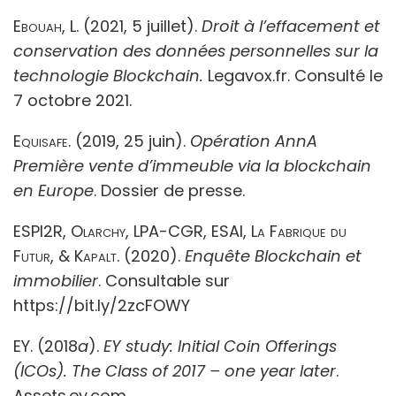
Ebouah, L.
(2021, 5 juillet).
Droit à l’effacement et
conservation des données personnelles sur la
technologie Blockchain.
Legavox.fr. Consulté le
7 octobre 2021.
Equisafe.
(2019, 25 juin).
Opération AnnA
Première vente d’immeuble via la blockchain
en Europe
. Dossier de presse.
ESPI2R, Olarchy, LPA-CGR, ESAI, La Fabrique du
Futur, & Kapalt.
(2020).
Enquête Blockchain et
immobilier
. Consultable sur
https://bit.ly/2zcFOWY
EY. (2018
a
).
EY study: Initial Coin Offerings
(ICOs). The Class of 2017 – one year later
.
Assets.ey.com