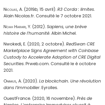
Nicolas, A
. (2019
b,
15 avril).
R3 Corda : limites
.
Alain Nicolas.fr. Consulté le 7 octobre 2021.
Noah Harari, Y.
(2012).
Sapiens, une brève
histoire de l’humanité
.
Albin Michel.
Nwokedi, E. (2020, 2 octobre).
RedSwan CRE
Marketplace Signs Agreement with Coinbase
Custody to Accelerate Adoption of CRE Digital
Securities
.
Prweb.com. Consulté le è octobre
2021.
Onimus, A.
(2020).
La blockchain. Une révolution
dans l’immobilier
. Eyrolles.
OuestFrance. (2020, 16 novembre).
Près de
Nantes. L’entreprise Immodvisor réussit à