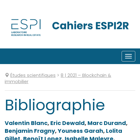
Aller
directement
au
contenu
Togg
navi
Études scientifiques
>
8
| 2021
–
Blockchain &
immobilier
Bibliographie
Valentin
Blanc
,
Eric
Dewald
,
Marc
Durand
,
Benjamin
Fragny
,
Youness
Garah
,
Lolita
Gillet
,
Benoît
Lopez
,
Isabelle
Maleyre
,