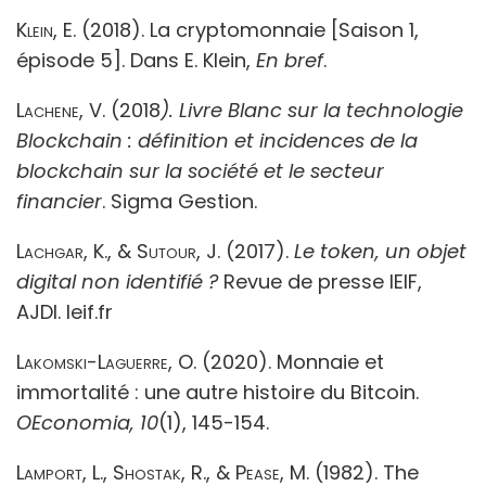
Klein, E.
(2018). La cryptomonnaie [Saison 1,
épisode 5]. Dans E. Klein,
En bref
.
Lachene, V
. (2018
). Livre Blanc sur la technologie
Blockchain : définition et incidences de la
blockchain sur la société
et le secteur
financier
. Sigma Gestion.
Lachgar, K., & Sutour, J.
(2017).
Le token, un objet
digital non identifié ?
Revue de presse IEIF,
AJDI. Ieif.fr
Lakomski-Laguerre, O.
(2020). Monnaie et
immortalité : une autre histoire du Bitcoin.
OEconomia, 10
(1), 145-154.
Lamport, L., Shostak, R., & Pease, M
. (1982). The