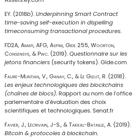
EY. (2018
b
).
Underpinning Smart Contract
time-saving self-execution in dispelling
timeconsuming transactional procedures
.
FD2A, Amafi, AFG, Aspim, Gide 255, Woorton,
Consensys, & Pwc.
(2019).
Questionnaire sur les
jetons financiers
(security tokens). Gide.com
Faure-Muntian, V., Ganay, C., & Le Gleut, R.
(2018).
Les enjeux technologiques des blockchains
(chaînes de blocs).
Rapport au nom de l’office
parlementaire d’évaluation des choix
scientifiques et technologiques. Senat.fr
Favier, J., Lécrivain, J-S., & Takkal-Bataille, A.
(2019).
Bitcoin & protocoles à blockchain.