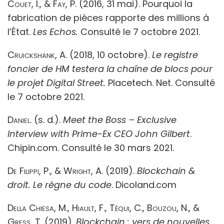
Couet, I., & Fay, P
. (2016, 31 mai). Pourquoi la
fabrication de pièces rapporte des millions à
l’État.
Les Echos.
Consulté le 7 octobre 2021.
Cruickshank, A.
(2018, 10 octobre).
Le registre
foncier de HM testera la chaîne de blocs pour
le projet Digital Street.
Placetech. Net. Consulté
le 7 octobre 2021.
Daniel.
(s. d.).
Meet the Boss – Exclusive
Interview with Prime-Ex CEO John Gilbert
.
Chipin.com. Consulté le 30 mars 2021.
De Filippi, P., & Wright, A.
(2019).
Blockchain &
droit. Le règne du code
.
Dicoland.com
Della Chiesa, M., Hiault, F., Téqui, C., Bouzou, N., &
Gress, T.
(2019).
Blockchain : vers de nouvelles