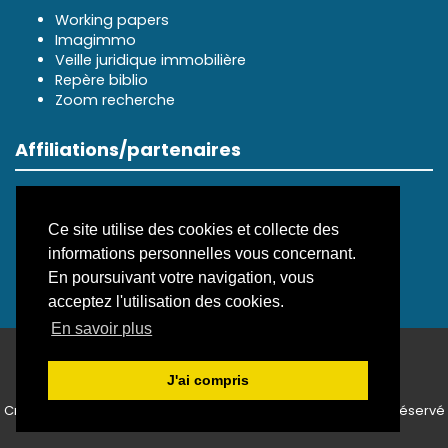
Working papers
Imagimmo
Veille juridique immobilière
Repère biblio
Zoom recherche
Affiliations/partenaires
Ce site utilise des cookies et collecte des
informations personnelles vous concernant.
En poursuivant votre navigation, vous
acceptez l'utilisation des cookies.
En savoir plus
ISSN électronique 3099-8352
J'ai compris
Plan du site
—
Politique de confidentialité
Créé et hébergé par Chapitre 9
—
Édité avec Lodel
—
Accès réservé