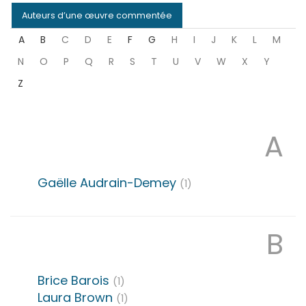
Auteurs d’une œuvre commentée
A
B
C
D
E
F
G
H
I
J
K
L
M
N
O
P
Q
R
S
T
U
V
W
X
Y
Z
A
Gaëlle
Audrain-Demey
(1)
B
Brice
Barois
(1)
Laura
Brown
(1)