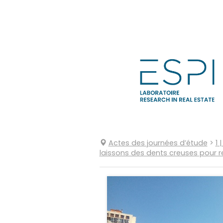
Aller
directement
au
contenu
Actes des journées d’étude
>
1
|
laissons des dents creuses pour re