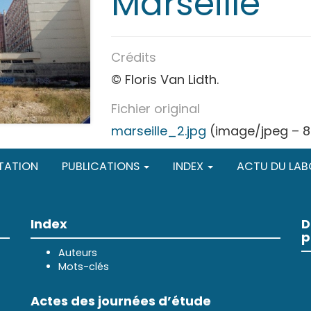
Marseille
Crédits
© Floris Van Lidth.
Fichier original
marseille_2.jpg
(image/jpeg – 8
TATION
PUBLICATIONS
INDEX
ACTU DU LAB
Index
D
p
Auteurs
Mots-clés
Actes des journées d’étude