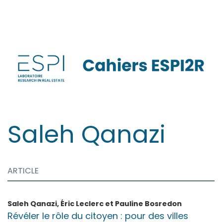
Aller
directement
au
contenu
Saleh
Qanazi
ARTICLE
Saleh
Qanazi
,
Éric
Leclerc
et
Pauline
Bosredon
Révéler le rôle du citoyen : pour des villes