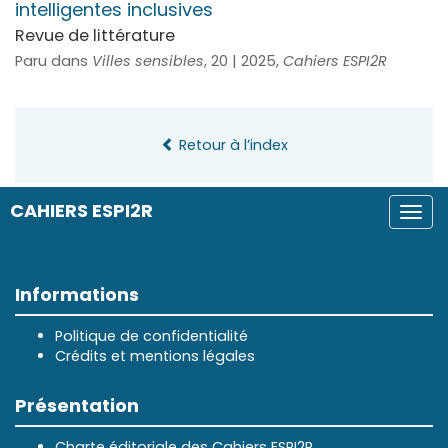
intelligentes inclusives
Revue de littérature
Paru dans
Villes sensibles
, 20 | 2025,
Cahiers ESPI2R
Retour à l’index
CAHIERS ESPI2R
Togg
navi
Informations
Politique de confidentialité
Crédits et mentions légales
Présentation
Charte éditoriale des Cahiers ESPI2R