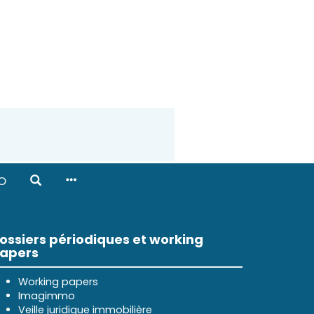
O
ossiers périodiques et working
apers
Working papers
Imagimmo
Veille juridique immobilière