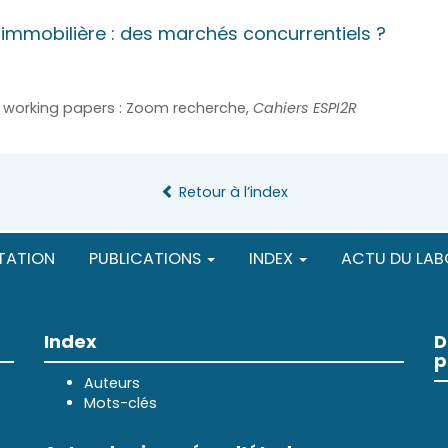
immobilière : des marchés concurrentiels ?
t working papers : Zoom recherche,
Cahiers ESPI2R
Retour à l’index
TATION
PUBLICATIONS
INDEX
ACTU DU LAB
Index
D
p
Auteurs
Mots-clés