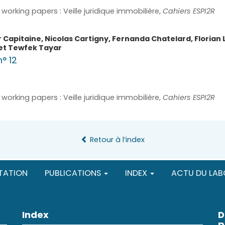
working papers : Veille juridique immobilière,
Cahiers ESPI2R
r
Capitaine
,
Nicolas
Cartigny
,
Fernanda
Chatelard
,
Florian
et
Tewfek
Tayar
n° 12
working papers : Veille juridique immobilière,
Cahiers ESPI2R
Retour à l’index
TATION
PUBLICATIONS
INDEX
ACTU DU LAB
Index
D
p