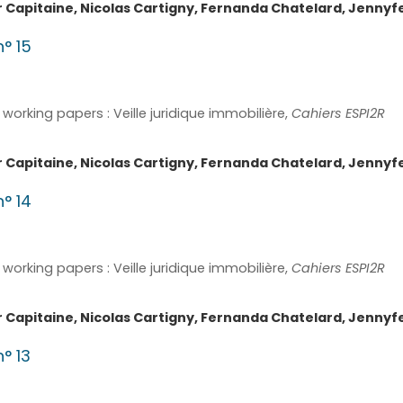
r
Capitaine
,
Nicolas
Cartigny
,
Fernanda
Chatelard
,
Jennyf
n° 15
working papers : Veille juridique immobilière,
Cahiers ESPI2R
r
Capitaine
,
Nicolas
Cartigny
,
Fernanda
Chatelard
,
Jennyf
n° 14
working papers : Veille juridique immobilière,
Cahiers ESPI2R
r
Capitaine
,
Nicolas
Cartigny
,
Fernanda
Chatelard
,
Jennyf
n° 13