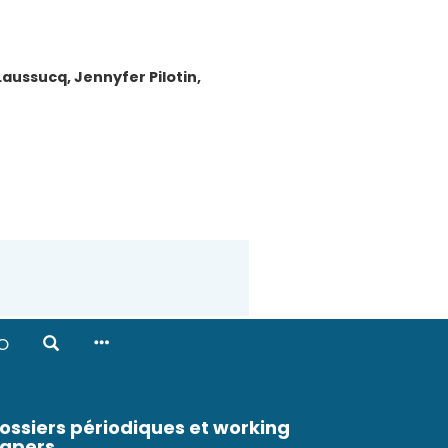
Laussucq
,
Jennyfer
Pilotin
,
O
ossiers périodiques et working
apers