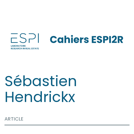
Aller
directement
au
contenu
Sébastien
Hendrickx
ARTICLE