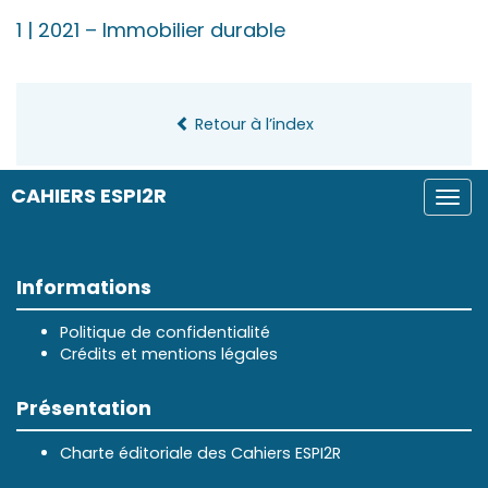
1
| 2021
–
Immobilier durable
Retour à l’index
CAHIERS ESPI2R
Togg
navi
Informations
Politique de confidentialité
Crédits et mentions légales
Présentation
Charte éditoriale des Cahiers ESPI2R