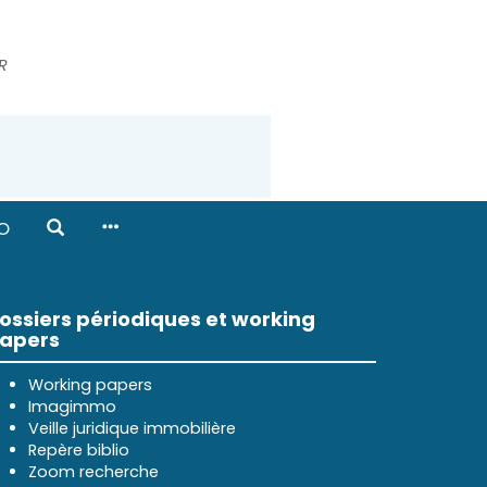
R
O
ossiers périodiques et working
apers
Working papers
Imagimmo
Veille juridique immobilière
Repère biblio
Zoom recherche