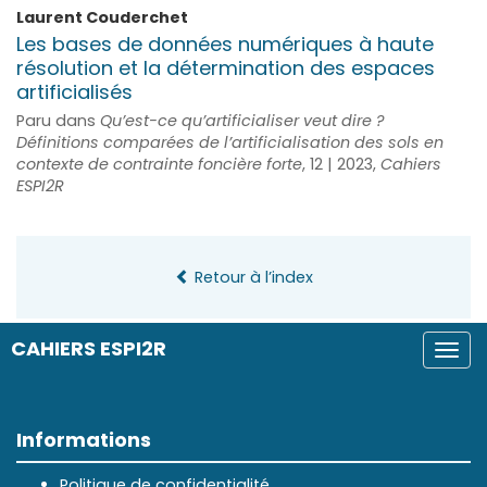
Laurent
Couderchet
Les bases de données numériques à haute
résolution et la détermination des espaces
artificialisés
Paru dans
Qu’est-ce qu’artificialiser veut dire ?
Définitions comparées de l’artificialisation des sols en
contexte de contrainte foncière forte
, 12 | 2023,
Cahiers
ESPI2R
Retour à l’index
CAHIERS ESPI2R
Togg
navi
Informations
Politique de confidentialité