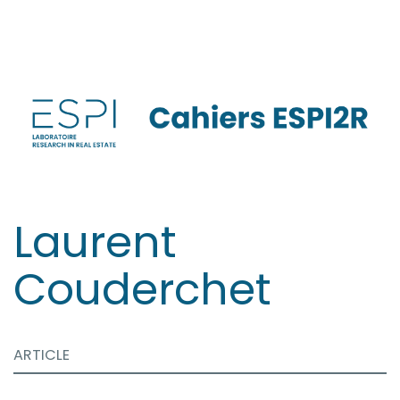
Aller
directement
au
contenu
Laurent
Couderchet
ARTICLE