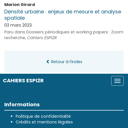
Marion
Girard
Densité urbaine : enjeux de mesure et analyse
spatiale
03 mars 2023
Paru dans Dossiers périodiques et working papers : Zoom
recherche,
Cahiers ESPI2R
Retour à l’index
CAHIERS ESPI2R
Togg
navi
Informations
Politique de confidentialité
Crédits et mentions légales